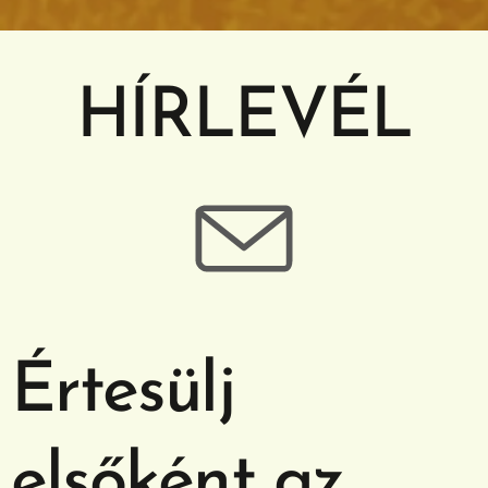
HÍRLEVÉL
Értesülj
elsőként az