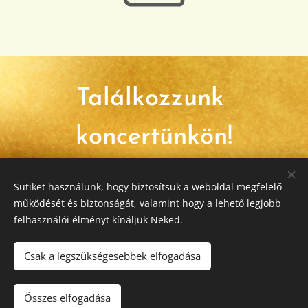
Találkozzunk
koncertünkön!
Sütiket használunk, hogy biztosítsuk a weboldal megfelelő
Lépj kapcsolatba velünk
működését és biztonságát, valamint hogy a lehető legjobb
felhasználói élményt kínáljuk Neked.
Csak a legszükségesebbek elfogadása
OPUS ART 2000 Bt
Adószám:
20629702-2-13
.
Összes elfogadása
Az oldalt a
Webnode
működteti
Sütik