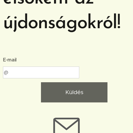
újdonságokról!
E-mail
Küldés