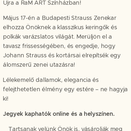
Újra a RaM ART Színházban!
Május 17-én a Budapesti Strauss Zenekar
elhozza Önöknek a klasszikus keringők és
polkák varázslatos világát. Merüljön el a
tavasz frissességében, és engedje, hogy
Johann Strauss és kortársai elrepítsék egy
álomszerű zenei utazásra!
Lélekemelő dallamok, elegancia és
felejthetetlen élmény egy estére – ne hagyja
ki!
Jegyek kaphatók online és a helyszínen.
Tartsanak velünk Önök is, vásárolják meg